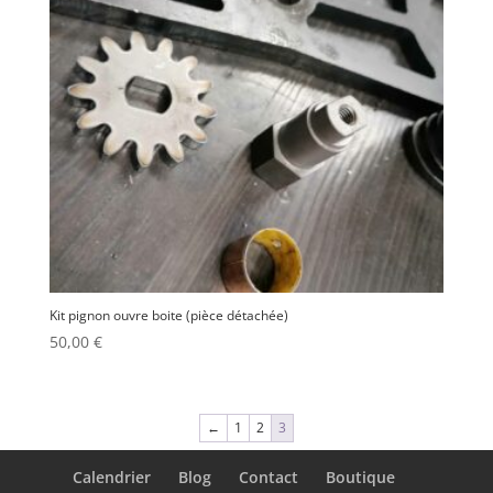
Kit pignon ouvre boite (pièce détachée)
50,00
€
←
1
2
3
Calendrier
Blog
Contact
Boutique