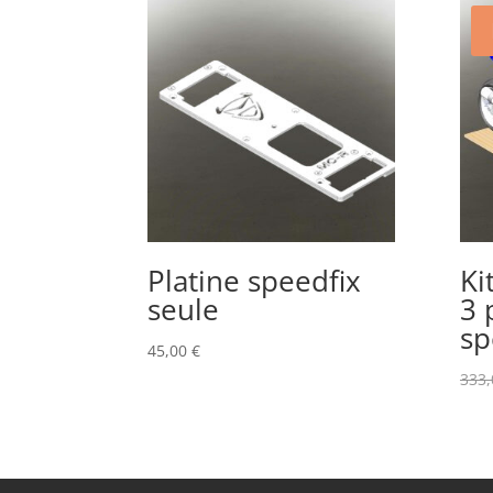
Platine speedfix
Ki
seule
3 
sp
45,00
€
333