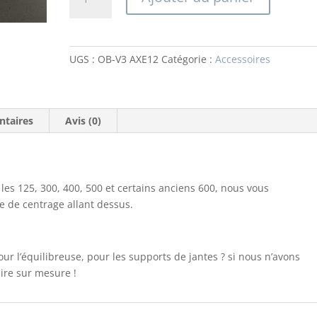
de
Option
Ouvre
boite
UGS :
OB-V3 AXE12
Catégorie :
Accessoires
:
Axe
Ø12mm
+
ntaires
Avis (0)
cône
Ø12-
25mm
 les 125, 300, 400, 500 et certains anciens 600, nous vous
 de centrage allant dessus.
our l’équilibreuse, pour les supports de jantes ? si nous n’avons
ire sur mesure !