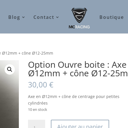
Blog
Contact
Boutique
Axe Ø12mm + cône Ø12-25mm
Option Ouvre boite : Axe
Ø12mm + cône Ø12-25
30,00
€
Axe en Ø12mm + cône de centrage pour petites
cylindrées
10 en stock
quantité
Ajouter au panier