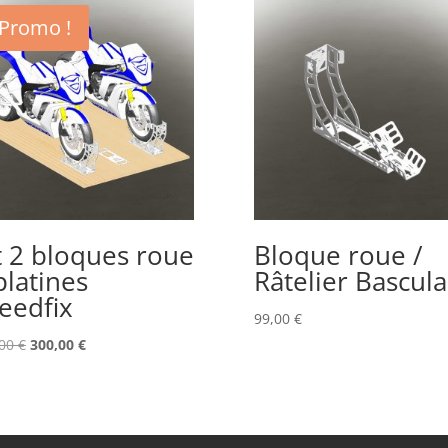
Promo !
t 2 bloques roue
Bloque roue /
platines
Râtelier Bascula
eedfix
99,00
€
Le
Le
,00
€
300,00
€
prix
prix
initial
actuel
était :
est :
333,00 €.
300,00 €.